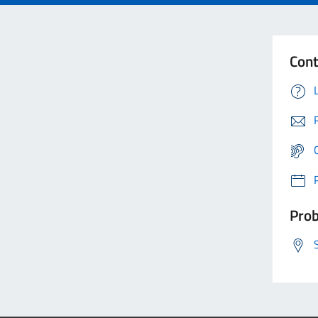
Cont
Prob