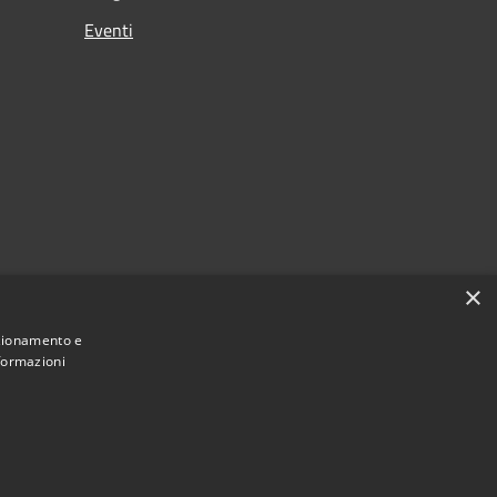
Eventi
×
nzionamento e
nformazioni
Municipium
Accesso redazione
i Maniace • Powered by
•