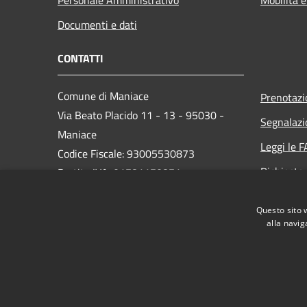
Documenti e dati
CONTATTI
Comune di Maniace
Prenotaz
Via Beato Placido 11 - 13 - 95030 -
Segnalazi
Maniace
Leggi le 
Codice Fiscale: 93005530873
Richiesta
Partita IVA: 01781170871
PEC: comunedimaniacect@legalmail.it
Questo sito 
Centralino Unico: 095/690139
alla navig
RSS
Accessibilità
Privacy
Cookie
Mappa de