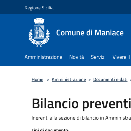
Salta al contenuto principale
Regione Sicilia
Comune di Maniace
Amministrazione
Novità
Servizi
Vivere 
Home
>
Amministrazione
>
Documenti e dati
Bilancio prevent
Inerenti alla sezione di bilancio in Amministr
Tipi di documento
: