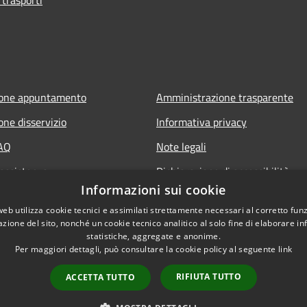
ione appuntamento
Amministrazione trasparente
one disservizio
Informativa privacy
FAQ
Note legali
 assistenza
Dichiarazione di accessibilità
Informazioni sui cookie
web utilizza cookie tecnici e assimilati strettamente necessari al corretto fu
azione del sito, nonché un cookie tecnico analitico al solo fine di elaborare i
statistiche, aggregate e anonime.
Per maggiori dettagli, può consultare la cookie policy al seguente
link
RIFIUTA TUTTO
ACCETTA TUTTO
l sito
Copyright © 2026 • Comune d