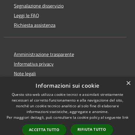
Segnalazione disservizio
Leggi le FAQ
Richiesta assistenza
Amministrazione trasparente
Informativa privacy
Note legali
×
Dichiarazione di accessibilità
Informazioni sui cookie
Questo sito web utilizza cookie tecnici e assimilati strettamente
necessari al corretto funzionamento e alla navigazione del sito,
nonché un cookie tecnico analitico al solo fine di elaborare
informazioni statistiche, aggregate e anonime.
RSS
Copyright © 2026 • Comune di
Per maggiori dettagli, può consultare la cookie policy al seguente
link
Accessibilità
Maniace • Powered by
Privacy
Municipium
Accesso
•
RIFIUTA TUTTO
ACCETTA TUTTO