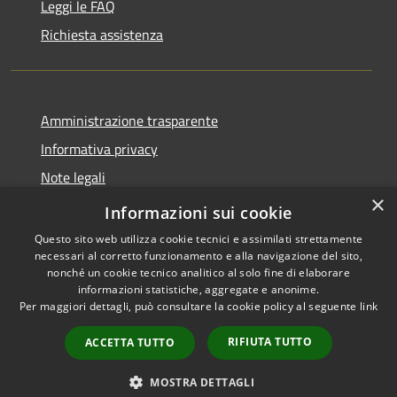
Leggi le FAQ
Richiesta assistenza
Amministrazione trasparente
Informativa privacy
Note legali
×
Dichiarazione di accessibilità
Informazioni sui cookie
Questo sito web utilizza cookie tecnici e assimilati strettamente
necessari al corretto funzionamento e alla navigazione del sito,
nonché un cookie tecnico analitico al solo fine di elaborare
informazioni statistiche, aggregate e anonime.
RSS
Copyright © 2026 • Comune di
Per maggiori dettagli, può consultare la cookie policy al seguente
link
Accessibilità
Maniace • Powered by
Privacy
Municipium
Accesso
•
RIFIUTA TUTTO
ACCETTA TUTTO
Cookie
redazione
Mappa del sito
MOSTRA DETTAGLI