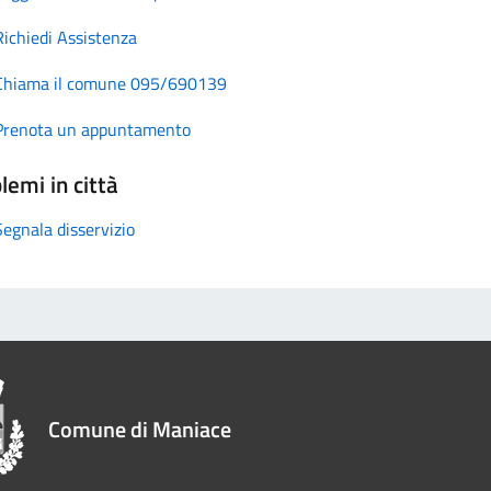
Richiedi Assistenza
Chiama il comune 095/690139
Prenota un appuntamento
lemi in città
Segnala disservizio
Comune di Maniace