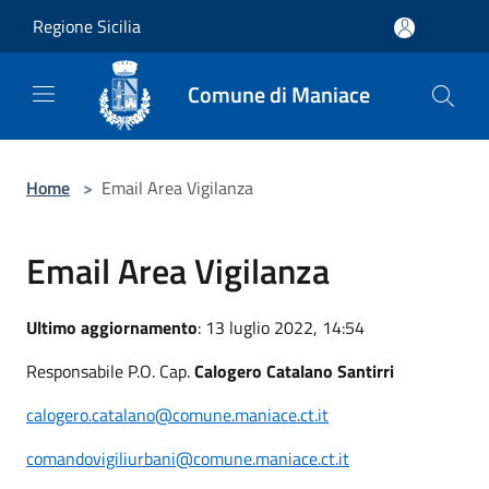
Salta al contenuto principale
Regione Sicilia
Comune di Maniace
Home
>
Email Area Vigilanza
Email Area Vigilanza
Ultimo aggiornamento
: 13 luglio 2022, 14:54
Responsabile P.O. Cap.
Calogero Catalano Santirri
calogero.catalano@comune.maniace.ct.it
comandovigiliurbani@comune.maniace.ct.it