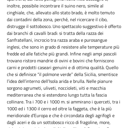
inoltre, possibile incontrare il suino nero, simile al
cinghiale, che, allevato allo stato brado, è molto temuto
dai contadini della zona, perché, nel ricercare il cibo,
distrugge il sottobosco. Uno spettacolo suggestivo è offerto
dai branchi di cavalli bradi: si tratta della razza dei
Sanfratellani, incrocio tra razza araba e purosangue
inglesi, che sono in grado di resistere alle temperature più
fredde ed alle fatiche più grandi. Infine negli ampi pascoli
trovano ristoro mandrie di ovini e bovini che forniscono
carni e prodotti caseari genuini e di ottima qualità. Quello
che si definisce “il polmone verde” della Sicilia, smentisce
l’idea dell’interno dell’Isola arida e brulla. Nelle pianure
sorgono agrumeti, uliveti, noccioleti, viti e macchia
mediterranea che si estendono lungo tutta la fascia
collinare. Tra i 700 e i 1000 m. si ammirano i querceti, tra i
1000 ed i 1300 il cerro ed oltre la faggeta, che è la più
meridionale d’Europa e che è circondata degli agrifogli e
dagli aceri e da un sottobosco ricco di fragoline, more,