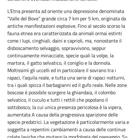
L’Etna presenta ad oriente una depressione denominata
“Valle del Bove” grande circa 7 km per 5 km, originata da
antiche manifestazioni esplosive. Fino al secolo scorso la
fauna etnea era caratterizzata da animali ormai estinti
come i lupi, cinghiali, daini e caprioli, ma, nonostante il
disboscamento selvaggio, sopravvivono, seppur
continuamente minacciate, specie quali la volpe, la
martora, il gatto selvatico, il coniglio e la donnola.
Moltissimi gli uccelli ed in particolare il sovrano tra i
rapaci, l’aquila reale, e tutta una serie di rapaci notturni,
tra i quali spicca il barbagianni ed il gufo reale. Nelle zone
boscose è possibile scorgere la ghiandaia, il colombo
selvatico, il cuculo e tutti i rettili che popolano il
sottobosco, la cui unica presenza pericolosa è la vipera,
aumentata A causa della progressiva sparizione delle
specie predatrici. La vegetazione è particolarmente varia e
soggetta a repentini cambiamenti a causa delle continue
colate laviche che mutano la morfologia del paesaggio. Su