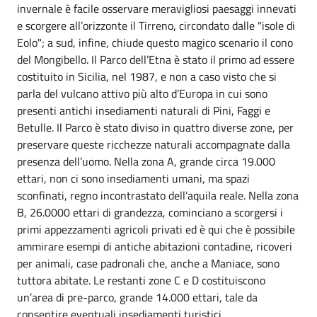
invernale è facile osservare meravigliosi paesaggi innevati
e scorgere all’orizzonte il Tirreno, circondato dalle "isole di
Eolo"; a sud, infine, chiude questo magico scenario il cono
del Mongibello. Il Parco dell’Etna è stato il primo ad essere
costituito in Sicilia, nel 1987, e non a caso visto che si
parla del vulcano attivo più alto d’Europa in cui sono
presenti antichi insediamenti naturali di Pini, Faggi e
Betulle. Il Parco è stato diviso in quattro diverse zone, per
preservare queste ricchezze naturali accompagnate dalla
presenza dell’uomo. Nella zona A, grande circa 19.000
ettari, non ci sono insediamenti umani, ma spazi
sconfinati, regno incontrastato dell’aquila reale. Nella zona
B, 26.0000 ettari di grandezza, cominciano a scorgersi i
primi appezzamenti agricoli privati ed è qui che è possibile
ammirare esempi di antiche abitazioni contadine, ricoveri
per animali, case padronali che, anche a Maniace, sono
tuttora abitate. Le restanti zone C e D costituiscono
un’area di pre-parco, grande 14.000 ettari, tale da
consentire eventuali insediamenti turistici.