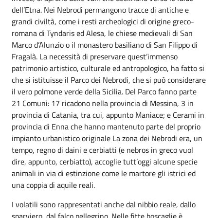
dell’Etna. Nei Nebrodi permangono tracce di antiche e
grandi civiltà, come i resti archeologici di origine greco-
romana di Tyndaris ed Alesa, le chiese medievali di San
Marco d’Alunzio o il monastero basiliano di San Filippo di
Fragalà. La necessità di preservare quest’immenso
patrimonio artistico, culturale ed antropologico, ha fatto si
che si istituisse il Parco dei Nebrodi, che si può considerare
il vero polmone verde della Sicilia. Del Parco fanno parte
21 Comuni: 17 ricadono nella provincia di Messina, 3 in
provincia di Catania, tra cui, appunto Maniace; e Cerami in
provincia di Enna che hanno mantenuto parte del proprio
impianto urbanistico originale La zona dei Nebrodi era, un
tempo, regno di daini e cerbiatti (e nebros in greco vuol
dire, appunto, cerbiatto), accoglie tutt’oggi alcune specie
animali in via di estinzione come le martore gli istrici ed
una coppia di aquile reali.
I volatili sono rappresentati anche dal nibbio reale, dallo
sparviero, dal falco pellegrino. Nelle fitte boscaglie è,