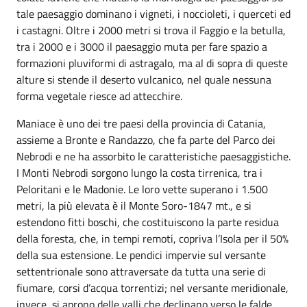
tale paesaggio dominano i vigneti, i noccioleti, i querceti ed
i castagni. Oltre i 2000 metri si trova il Faggio e la betulla,
tra i 2000 e i 3000 il paesaggio muta per fare spazio a
formazioni pluviformi di astragalo, ma al di sopra di queste
alture si stende il deserto vulcanico, nel quale nessuna
forma vegetale riesce ad attecchire.
Maniace è uno dei tre paesi della provincia di Catania,
assieme a Bronte e Randazzo, che fa parte del Parco dei
Nebrodi e ne ha assorbito le caratteristiche paesaggistiche.
I Monti Nebrodi sorgono lungo la costa tirrenica, tra i
Peloritani e le Madonie. Le loro vette superano i 1.500
metri, la più elevata è il Monte Soro-1847 mt., e si
estendono fitti boschi, che costituiscono la parte residua
della foresta, che, in tempi remoti, copriva l’Isola per il 50%
della sua estensione. Le pendici impervie sul versante
settentrionale sono attraversate da tutta una serie di
fiumare, corsi d’acqua torrentizi; nel versante meridionale,
invece, si aprono delle valli che declinano verso le falde