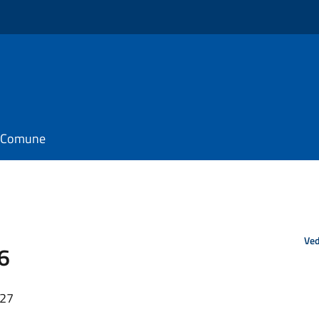
il Comune
Ved
6
:27