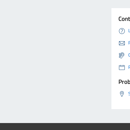
Cont
Prob