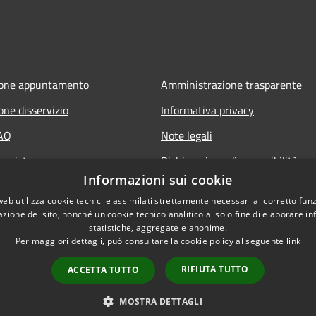
ione appuntamento
Amministrazione trasparente
one disservizio
Informativa privacy
FAQ
Note legali
 assistenza
Dichiarazione di accessibilità
Informazioni sui cookie
web utilizza cookie tecnici e assimilati strettamente necessari al corretto fu
azione del sito, nonché un cookie tecnico analitico al solo fine di elaborare i
statistiche, aggregate e anonime.
Per maggiori dettagli, può consultare la cookie policy al seguente
link
RIFIUTA TUTTO
ACCETTA TUTTO
l sito
Copyright © 2026 • Comune d
MOSTRA DETTAGLI