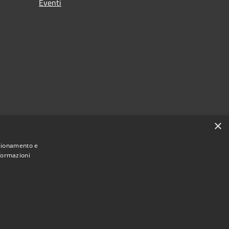
Eventi
×
nzionamento e
nformazioni
Municipium
Accesso redazione
i Maniace • Powered by
•