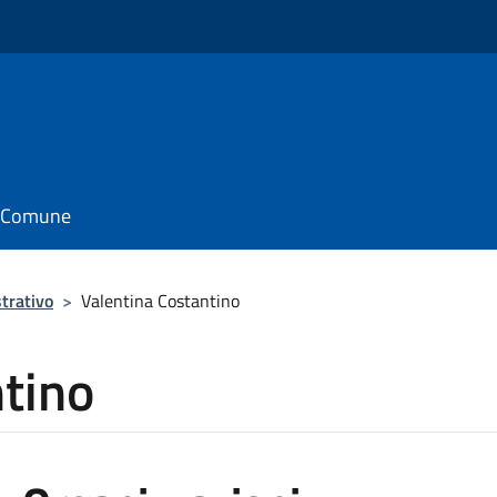
il Comune
trativo
>
Valentina Costantino
tino