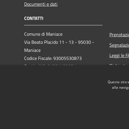
Documenti e dati
CONTATTI
Comune di Maniace
Prenotaz
Via Beato Placido 11 - 13 - 95030 -
Segnalazi
Maniace
Leggi le 
Codice Fiscale: 93005530873
Richiesta
Partita IVA: 01781170871
PEC: comunedimaniacect@legalmail.it
Questo sito 
Centralino Unico: 095/690139
alla navig
RSS
Accessibilità
Privacy
Cookie
Mappa de