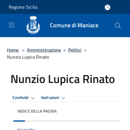
Salta al contenuto principale
Regione Sicilia
Comune di Maniace
Home
>
Amministrazione
>
Politici
>
Nunzio Lupica Rinato
Nunzio Lupica Rinato
Condividi
Vedi azioni
INDICE DELLA PAGINA
Incarichi