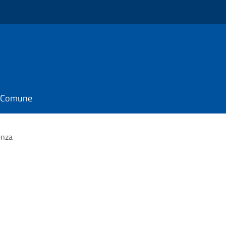
il Comune
enza