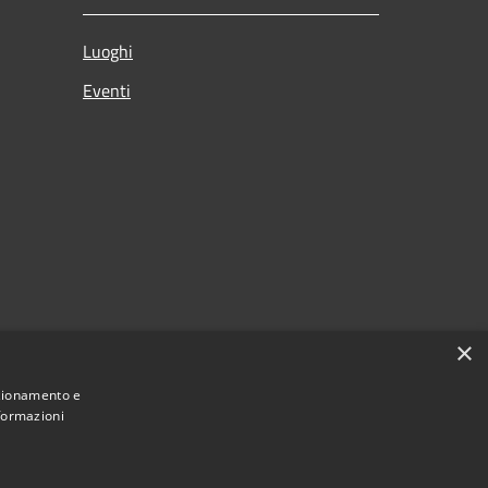
Luoghi
Eventi
×
nzionamento e
nformazioni