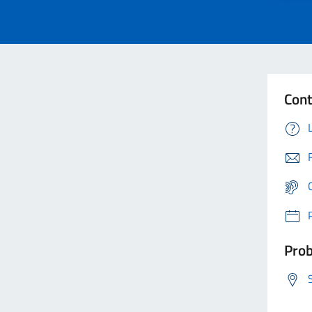
Cont
Prob