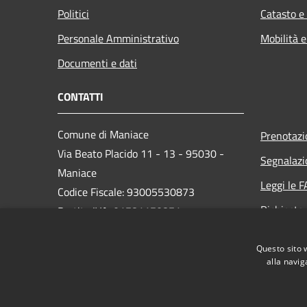
Politici
Catasto e
Personale Amministrativo
Mobilità e
Documenti e dati
CONTATTI
Comune di Maniace
Prenotaz
Via Beato Placido 11 - 13 - 95030 -
Segnalazi
Maniace
Leggi le 
Codice Fiscale: 93005530873
Richiesta
Partita IVA: 01781170871
PEC: comunedimaniacect@legalmail.it
Questo sito 
Centralino Unico: 095/690139
alla navig