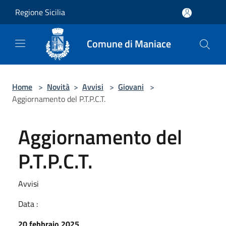
Salta al contenuto principale
Regione Sicilia
Comune di Maniace
Home
>
Novità
>
Avvisi
>
Giovani
>
Aggiornamento del P.T.P.C.T.
Aggiornamento del
P.T.P.C.T.
Avvisi
Data :
20 febbraio 2025