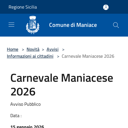
Salta al contenuto principale
Regione Sicilia
Comune di Maniace
Home
>
Novità
>
Avvisi
>
Informazioni ai cittadini
>
Carnevale Maniacese 2026
Carnevale Maniacese
2026
Avviso Pubblico
Data :
15 gennaio 2026