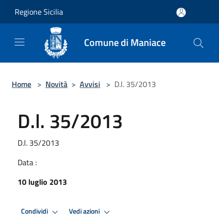
Salta al contenuto principale
Regione Sicilia
Comune di Maniace
Home
>
Novità
>
Avvisi
>
D.l. 35/2013
D.l. 35/2013
D.l. 35/2013
Data :
10 luglio 2013
Condividi
Vedi azioni