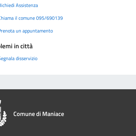
Richiedi Assistenza
Chiama il comune 095/690139
Prenota un appuntamento
lemi in città
Segnala disservizio
Comune di Maniace