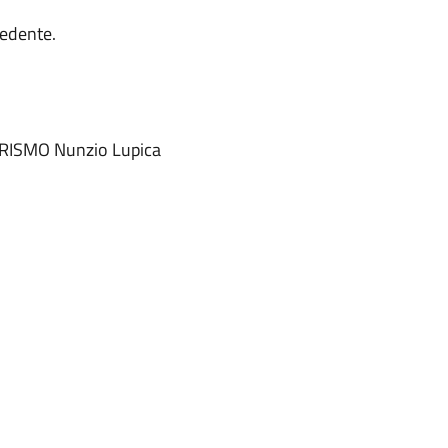
iedente.
o
ISMO Nunzio Lupica