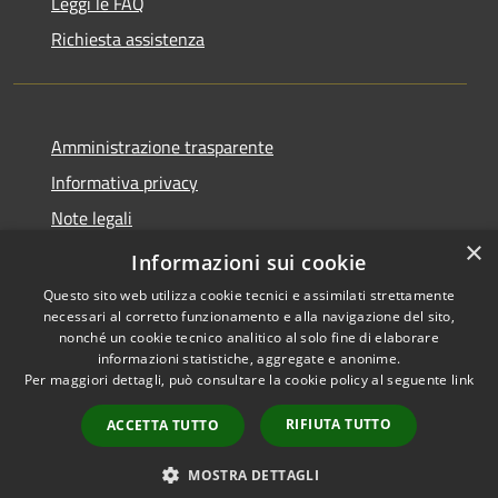
Leggi le FAQ
Richiesta assistenza
Amministrazione trasparente
Informativa privacy
Note legali
×
Dichiarazione di accessibilità
Informazioni sui cookie
Questo sito web utilizza cookie tecnici e assimilati strettamente
necessari al corretto funzionamento e alla navigazione del sito,
nonché un cookie tecnico analitico al solo fine di elaborare
informazioni statistiche, aggregate e anonime.
RSS
Copyright © 2026 • Comune di
Per maggiori dettagli, può consultare la cookie policy al seguente
link
Accessibilità
Maniace • Powered by
Privacy
Municipium
Accesso
•
RIFIUTA TUTTO
ACCETTA TUTTO
Cookie
redazione
Mappa del sito
MOSTRA DETTAGLI