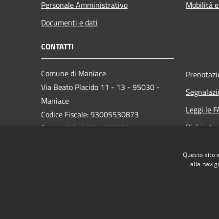
Personale Amministrativo
Mobilità e
Documenti e dati
CONTATTI
Comune di Maniace
Prenotaz
Via Beato Placido 11 - 13 - 95030 -
Segnalazi
Maniace
Leggi le 
Codice Fiscale: 93005530873
Richiesta
Partita IVA: 01781170871
PEC: comunedimaniacect@legalmail.it
Questo sito 
Centralino Unico: 095/690139
alla navig