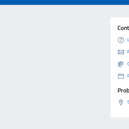
Cont
Prob