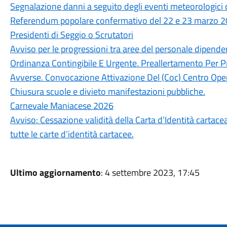
Segnalazione danni a seguito degli eventi meteorologici 
Referendum popolare confermativo del 22 e 23 marzo 202
Presidenti di Seggio o Scrutatori
Avviso per le progressioni tra aree del personale dipen
Ordinanza Contingibile E Urgente. Preallertamento Per P
Avverse. Convocazione Attivazione Del (Coc) Centro Oper
Chiusura scuole e divieto manifestazioni pubbliche.
Carnevale Maniacese 2026
Avviso: Cessazione validità della Carta d’Identità cartace
tutte le carte d’identità cartacee.
Ultimo aggiornamento
: 4 settembre 2023, 17:45