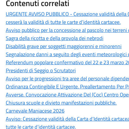
Contenuti correlati
URGENTE AVVISO PUBBLICO - Cessazione validità della Ca
cesserà la validità di tutte le carte d’identità cartacee.
Avviso pubblico per la concessione al pascolo nei terreni
Sagra della ricotta e della provola dei nebrodi
Disabilità grave per soggetti maggiorenni e minorenni
Segnalazione danni a seguito degli eventi meteorologici 
Referendum popolare confermativo del 22 e 23 marzo 202
Presidenti di Seggio o Scrutatori
Avviso per le progressioni tra aree del personale dipen
Ordinanza Contingibile E Urgente. Preallertamento Per P
Avverse. Convocazione Attivazione Del (Coc) Centro Oper
Chiusura scuole e divieto manifestazioni pubbliche.
Carnevale Maniacese 2026
Avviso: Cessazione validità della Carta d’Identità cartace
tutte le carte d’identità cartacee.