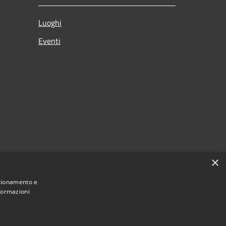
Luoghi
Eventi
×
nzionamento e
nformazioni