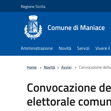
Salta al contenuto principale
Regione Sicilia
Comune di Maniace
Amministrazione
Novità
Servizi
Vivere 
Home
>
Novità
>
Avvisi
>
Convocazione della
Convocazione de
elettorale comun