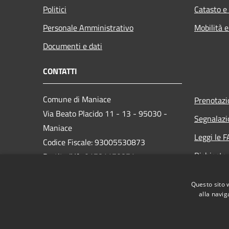
Politici
Catasto e
Personale Amministrativo
Mobilità e
Documenti e dati
CONTATTI
Comune di Maniace
Prenotaz
Via Beato Placido 11 - 13 - 95030 -
Segnalazi
Maniace
Leggi le 
Codice Fiscale: 93005530873
Richiesta
Partita IVA: 01781170871
PEC: comunedimaniacect@legalmail.it
Questo sito 
Centralino Unico: 095/690139
alla navig