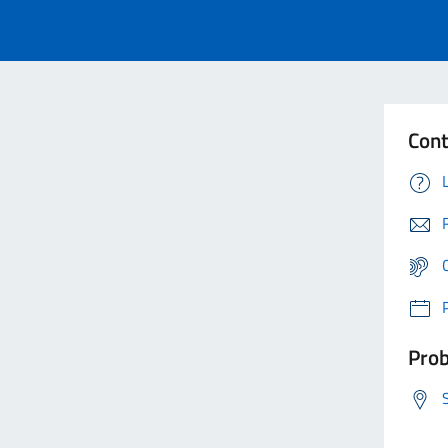
Cont
Prob