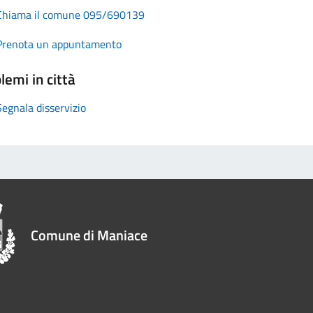
Chiama il comune 095/690139
Prenota un appuntamento
lemi in città
Segnala disservizio
Comune di Maniace