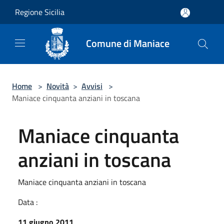
Salta al contenuto principale
Regione Sicilia
Comune di Maniace
Home
>
Novità
>
Avvisi
>
Maniace cinquanta anziani in toscana
Maniace cinquanta
anziani in toscana
Maniace cinquanta anziani in toscana
Data :
11 giugno 2011