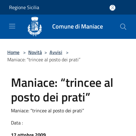
Salta al contenuto principale
Regione Sicilia
Comune di Maniace
Home
>
Novità
>
Avvisi
>
Maniace: “trincee al posto dei prati”
Maniace: “trincee al
posto dei prati”
Maniace: “trincee al posto dei prati”
Data :
17 ottobre 2009