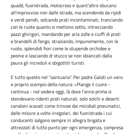
quadd, fuoristrada, motocross e quant'altro sbucano
all'improvviso non dalle strade, ma scendendo da ripidi
e verdi pendii, solcando prati incontaminati, tranciando
con le ruote quanto si mettono sotto, intrecciando
pazzi ghirigori, mandando per aria zolle e ciuffi di prati
e brandelli di fango, straziando, impunemente, con le
ruote, splendidi fiori come le stupende orchidee e
peonie e lasciando di stucco se non sbiancati dalla
paura gli increduli e sbigottiti turisti.
E tutto questo nel "santuario". Per padre Galati un vero
e proprio scempio della natura: «Piange il cuore -
continua - nel vedere oggi, là dove l'anno prima si
stendevano ridenti prati naturali, solo solchi e deserti
canaloni scavati come trincee dai micidiali pneumatici,
dalle misure a volte irregolari, dei fuoristrada i cui
conducenti salgono sempre in allegra brigata e
attrezzati di tutto punto per ogni emergenza, compresa