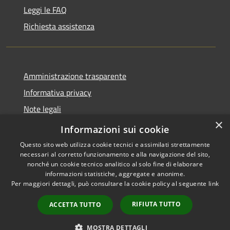
Leggi le FAQ
Richiesta assistenza
Amministrazione trasparente
Informativa privacy
Note legali
×
Dichiarazione di accessibilità
Informazioni sui cookie
Questo sito web utilizza cookie tecnici e assimilati strettamente
necessari al corretto funzionamento e alla navigazione del sito,
nonché un cookie tecnico analitico al solo fine di elaborare
informazioni statistiche, aggregate e anonime.
RSS
Copyright © 2026 • Comune di
Per maggiori dettagli, può consultare la cookie policy al seguente
link
Accessibilità
Maniace • Powered by
Privacy
Municipium
Accesso
•
RIFIUTA TUTTO
ACCETTA TUTTO
Cookie
redazione
Mappa del sito
MOSTRA DETTAGLI