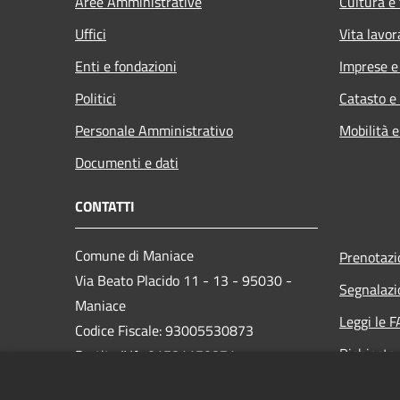
Aree Amministrative
Cultura e
Uffici
Vita lavor
Enti e fondazioni
Imprese 
Politici
Catasto e
Personale Amministrativo
Mobilità e
Documenti e dati
CONTATTI
Comune di Maniace
Prenotaz
Via Beato Placido 11 - 13 - 95030 -
Segnalazi
Maniace
Leggi le 
Codice Fiscale: 93005530873
Richiesta
Partita IVA: 01781170871
PEC: comunedimaniacect@legalmail.it