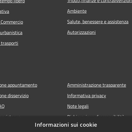
Tributi,finanze e contravvenzion
 tempo libero
Ambiente
ativa
Salute, benessere e assistenza
e Commercio
Autorizzazioni
 urbanistica
 trasporti
ione appuntamento
Amministrazione trasparente
one disservizio
Informativa privacy
FAQ
Note legali
 assistenza
Dichiarazione di accessibilità
Informazioni sui cookie