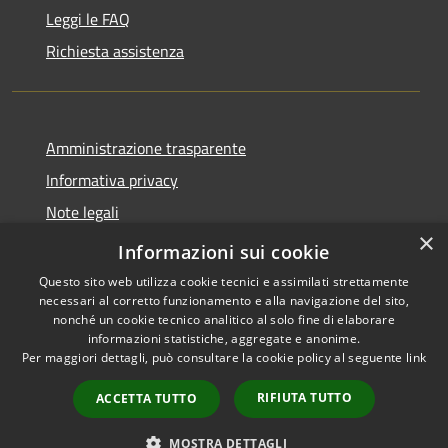
Leggi le FAQ
Richiesta assistenza
Amministrazione trasparente
Informativa privacy
Note legali
×
Dichiarazione di accessibilità
Informazioni sui cookie
Questo sito web utilizza cookie tecnici e assimilati strettamente
necessari al corretto funzionamento e alla navigazione del sito,
nonché un cookie tecnico analitico al solo fine di elaborare
informazioni statistiche, aggregate e anonime.
RSS
Copyright © 2026 • Comune di
Per maggiori dettagli, può consultare la cookie policy al seguente
link
Accessibilità
Maniace • Powered by
Privacy
Municipium
Accesso
•
RIFIUTA TUTTO
ACCETTA TUTTO
Cookie
redazione
Mappa del sito
MOSTRA DETTAGLI