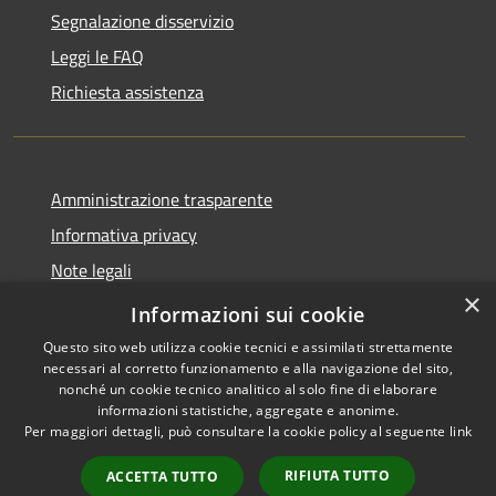
Segnalazione disservizio
Leggi le FAQ
Richiesta assistenza
Amministrazione trasparente
Informativa privacy
Note legali
×
Dichiarazione di accessibilità
Informazioni sui cookie
Questo sito web utilizza cookie tecnici e assimilati strettamente
necessari al corretto funzionamento e alla navigazione del sito,
nonché un cookie tecnico analitico al solo fine di elaborare
informazioni statistiche, aggregate e anonime.
RSS
Copyright © 2026 • Comune di
Per maggiori dettagli, può consultare la cookie policy al seguente
link
Accessibilità
Maniace • Powered by
Privacy
Municipium
Accesso
•
RIFIUTA TUTTO
ACCETTA TUTTO