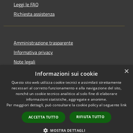
Leggi le FAQ
Richiesta assistenza
Amministrazione trasparente
Informativa privacy
Note legali
×
Dichiarazione di accessibilità
Informazioni sui cookie
Questo sito web utilizza cookie tecnici e assimilati strettamente
necessari al corretto funzionamento e alla navigazione del sito,
nonché un cookie tecnico analitico al solo fine di elaborare
informazioni statistiche, aggregate e anonime.
RSS
Copyright © 2026 • Comune di
Per maggiori dettagli, può consultare la cookie policy al seguente
link
Accessibilità
Maniace • Powered by
Privacy
Municipium
Accesso
•
RIFIUTA TUTTO
ACCETTA TUTTO
Cookie
redazione
Mappa del sito
MOSTRA DETTAGLI