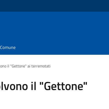
il Comune
vono il "Gettone" ai terremotati
olvono il "Gettone"