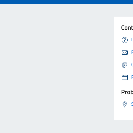
Cont
Prob