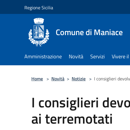
Salta al contenuto principale
Regione Sicilia
Comune di Maniace
Amministrazione
Novità
Servizi
Vivere 
Home
>
Novità
>
Notizie
>
I consiglieri devol
I consiglieri dev
ai terremotati