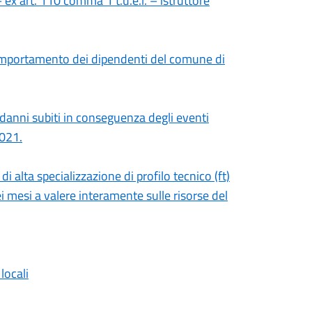
ex art. 110 comma 1 t.u.e.l. – istruttore
omportamento dei dipendenti del comune di
i danni subiti in conseguenza degli eventi
021.
di alta specializzazione di profilo tecnico (ft)
ei mesi a valere interamente sulle risorse del
locali