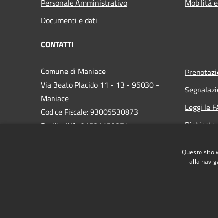
Personale Amministrativo
Mobilità e
Documenti e dati
CONTATTI
Comune di Maniace
Prenotaz
Via Beato Placido 11 - 13 - 95030 -
Segnalazi
Maniace
Leggi le 
Codice Fiscale: 93005530873
Richiesta
Partita IVA: 01781170871
PEC: comunedimaniacect@legalmail.it
Questo sito 
Centralino Unico: 095/690139
alla navig