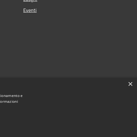
Eventi
×
nzionamento e
nformazioni