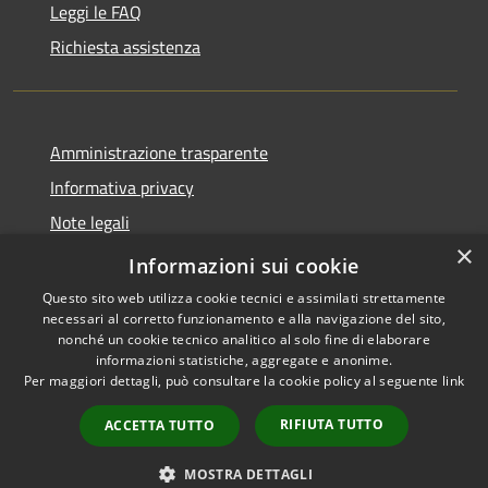
Leggi le FAQ
Richiesta assistenza
Amministrazione trasparente
Informativa privacy
Note legali
×
Dichiarazione di accessibilità
Informazioni sui cookie
Questo sito web utilizza cookie tecnici e assimilati strettamente
necessari al corretto funzionamento e alla navigazione del sito,
nonché un cookie tecnico analitico al solo fine di elaborare
informazioni statistiche, aggregate e anonime.
RSS
Copyright © 2026 • Comune di
Per maggiori dettagli, può consultare la cookie policy al seguente
link
Accessibilità
Maniace • Powered by
Privacy
Municipium
Accesso
•
RIFIUTA TUTTO
ACCETTA TUTTO
Cookie
redazione
Mappa del sito
MOSTRA DETTAGLI